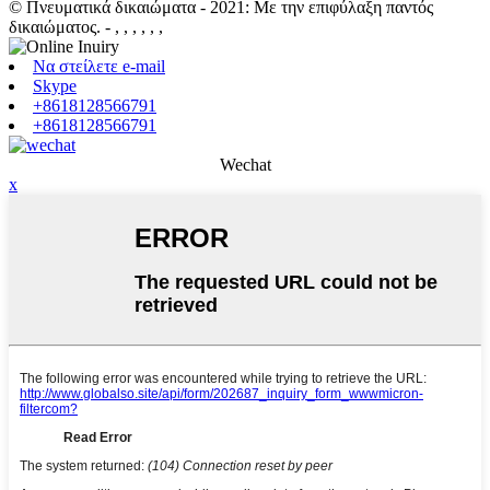
© Πνευματικά δικαιώματα - 2021: Με την επιφύλαξη παντός
δικαιώματος.
- , , , , , ,
Να στείλετε e-mail
Skype
+8618128566791
+8618128566791
Wechat
x