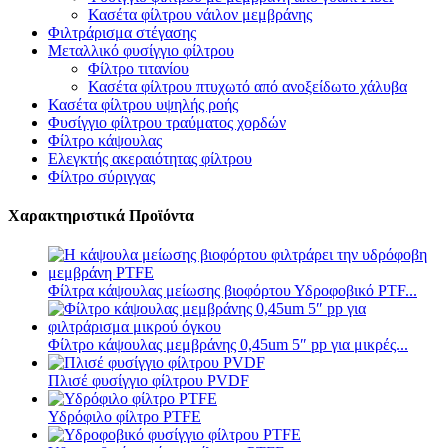
Κασέτα φίλτρου νάιλον μεμβράνης
Φιλτράρισμα στέγασης
Μεταλλικό φυσίγγιο φίλτρου
Φίλτρο τιτανίου
Κασέτα φίλτρου πτυχωτό από ανοξείδωτο χάλυβα
Κασέτα φίλτρου υψηλής ροής
Φυσίγγιο φίλτρου τραύματος χορδών
Φίλτρο κάψουλας
Ελεγκτής ακεραιότητας φίλτρου
Φίλτρο σύριγγας
Χαρακτηριστικά Προϊόντα
Φίλτρα κάψουλας μείωσης βιοφόρτου Υδροφοβικό PTF...
Φίλτρο κάψουλας μεμβράνης 0,45um 5″ pp για μικρές...
Πλισέ φυσίγγιο φίλτρου PVDF
Υδρόφιλο φίλτρο PTFE