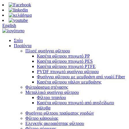
English
Σπίτι
Προϊόντα
Πλισέ φυσίγγιο φίλτρου
Κασέτα φίλτρου πτυχωτό PP
Κασέτα φίλτρου πτυχωτό PES
Κασέτα φίλτρου πτυχωτό PTFE
PVDF πτυχωτό φυσίγγιο φίλτρου
Φυσίγγιο φίλτρου με μεμβράνη από γυαλί Fiber
Κασέτα φίλτρου νάιλον μεμβράνης
Φιλτράρισμα στέγασης
Μεταλλικό φυσίγγιο φίλτρου
Φίλτρο τιτανίου
Κασέτα φίλτρου πτυχωτό από ανοξείδωτο
χάλυβα
Φυσίγγιο φίλτρου τραύματος χορδών
Φίλτρο κάψουλας
Ελεγκτής ακεραιότητας φίλτρου
Φίλτρο σύριγγας