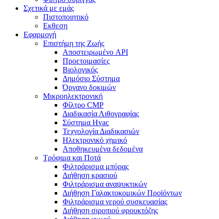
Σχετικά με εμάς
Πιστοποιητικό
Εκθεση
Εφαρμογή
Επιστήμη της Ζωής
Αποστειρωμένο API
Προετοιμασίες
Βιολογικός
Δημόσιο Σύστημα
Όργανο δοκιμών
Μικροηλεκτρονική
Φίλτρο CMP
Διαδικασία Λιθογραφίας
Σύστημα Hvac
Τεχνολογία Διαδικασιών
Ηλεκτρονικό χημικό
Αποθηκευμένα δεδομένα
Τρόφιμα και Ποτά
Φιλτράρισμα μπύρας
Διήθηση κρασιού
Φιλτράρισμα αναψυκτικών
Διήθηση Γαλακτοκομικών Προϊόντων
Φιλτράρισμα νερού συσκευασίας
Διήθηση σιροπιού φρουκτόζης