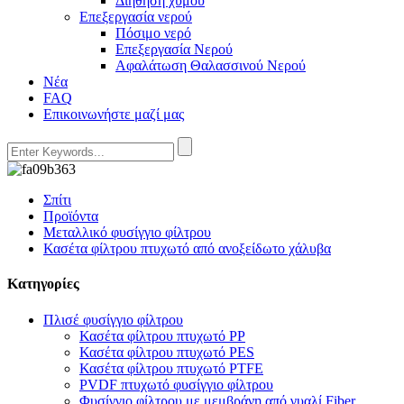
Διήθηση χυμού
Επεξεργασία νερού
Πόσιμο νερό
Επεξεργασία Νερού
Αφαλάτωση Θαλασσινού Νερού
Νέα
FAQ
Επικοινωνήστε μαζί μας
Σπίτι
Προϊόντα
Μεταλλικό φυσίγγιο φίλτρου
Κασέτα φίλτρου πτυχωτό από ανοξείδωτο χάλυβα
Κατηγορίες
Πλισέ φυσίγγιο φίλτρου
Κασέτα φίλτρου πτυχωτό PP
Κασέτα φίλτρου πτυχωτό PES
Κασέτα φίλτρου πτυχωτό PTFE
PVDF πτυχωτό φυσίγγιο φίλτρου
Φυσίγγιο φίλτρου με μεμβράνη από γυαλί Fiber