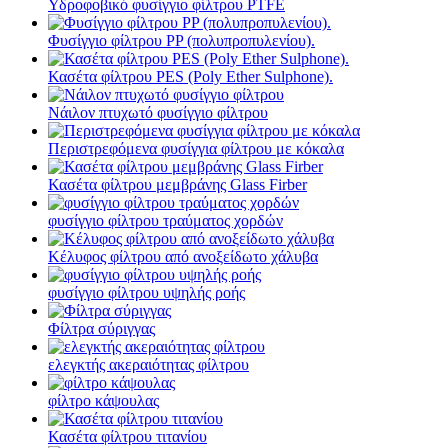
Υδροφοβικό φυσίγγιο φίλτρου PTFE
Φυσίγγιο φίλτρου PP (πολυπροπυλενίου).
Κασέτα φίλτρου PES (Poly Ether Sulphone).
Νάιλον πτυχωτό φυσίγγιο φίλτρου
Περιστρεφόμενα φυσίγγια φίλτρου με κόκαλα
Κασέτα φίλτρου μεμβράνης Glass Firber
φυσίγγιο φίλτρου τραύματος χορδών
Κέλυφος φίλτρου από ανοξείδωτο χάλυβα
φυσίγγιο φίλτρου υψηλής ροής
Φίλτρα σύριγγας
ελεγκτής ακεραιότητας φίλτρου
φίλτρο κάψουλας
Κασέτα φίλτρου τιτανίου