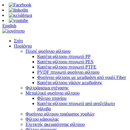
English
Σπίτι
Προϊόντα
Πλισέ φυσίγγιο φίλτρου
Κασέτα φίλτρου πτυχωτό PP
Κασέτα φίλτρου πτυχωτό PES
Κασέτα φίλτρου πτυχωτό PTFE
PVDF πτυχωτό φυσίγγιο φίλτρου
Φυσίγγιο φίλτρου με μεμβράνη από γυαλί Fiber
Κασέτα φίλτρου νάιλον μεμβράνης
Φιλτράρισμα στέγασης
Μεταλλικό φυσίγγιο φίλτρου
Φίλτρο τιτανίου
Κασέτα φίλτρου πτυχωτό από ανοξείδωτο
χάλυβα
Φυσίγγιο φίλτρου τραύματος χορδών
Φίλτρο κάψουλας
Ελεγκτής ακεραιότητας φίλτρου
Φίλτρο σύριγγας