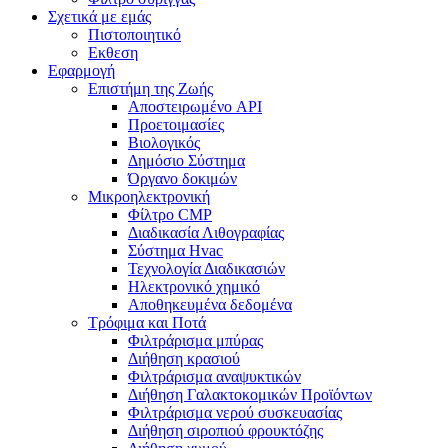
Σχετικά με εμάς
Πιστοποιητικό
Εκθεση
Εφαρμογή
Επιστήμη της Ζωής
Αποστειρωμένο API
Προετοιμασίες
Βιολογικός
Δημόσιο Σύστημα
Όργανο δοκιμών
Μικροηλεκτρονική
Φίλτρο CMP
Διαδικασία Λιθογραφίας
Σύστημα Hvac
Τεχνολογία Διαδικασιών
Ηλεκτρονικό χημικό
Αποθηκευμένα δεδομένα
Τρόφιμα και Ποτά
Φιλτράρισμα μπύρας
Διήθηση κρασιού
Φιλτράρισμα αναψυκτικών
Διήθηση Γαλακτοκομικών Προϊόντων
Φιλτράρισμα νερού συσκευασίας
Διήθηση σιροπιού φρουκτόζης