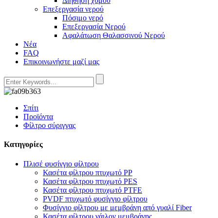
Διήθηση χυμού
Επεξεργασία νερού
Πόσιμο νερό
Επεξεργασία Νερού
Αφαλάτωση Θαλασσινού Νερού
Νέα
FAQ
Επικοινωνήστε μαζί μας
Σπίτι
Προϊόντα
Φίλτρο σύριγγας
Κατηγορίες
Πλισέ φυσίγγιο φίλτρου
Κασέτα φίλτρου πτυχωτό PP
Κασέτα φίλτρου πτυχωτό PES
Κασέτα φίλτρου πτυχωτό PTFE
PVDF πτυχωτό φυσίγγιο φίλτρου
Φυσίγγιο φίλτρου με μεμβράνη από γυαλί Fiber
Κασέτα φίλτρου νάιλον μεμβράνης