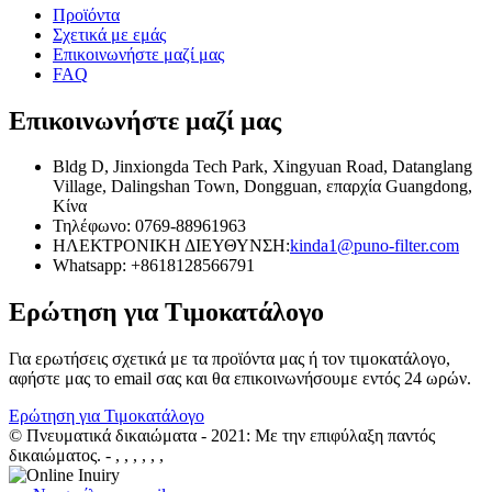
Προϊόντα
Σχετικά με εμάς
Επικοινωνήστε μαζί μας
FAQ
Επικοινωνήστε μαζί μας
Bldg D, Jinxiongda Tech Park, Xingyuan Road, Datanglang
Village, Dalingshan Town, Dongguan, επαρχία Guangdong,
Κίνα
Τηλέφωνο: 0769-88961963
ΗΛΕΚΤΡΟΝΙΚΗ ΔΙΕΥΘΥΝΣΗ:
kinda1@puno-filter.com
Whatsapp: +8618128566791
Ερώτηση για Τιμοκατάλογο
Για ερωτήσεις σχετικά με τα προϊόντα μας ή τον τιμοκατάλογο,
αφήστε μας το email σας και θα επικοινωνήσουμε εντός 24 ωρών.
Ερώτηση για Τιμοκατάλογο
© Πνευματικά δικαιώματα - 2021: Με την επιφύλαξη παντός
δικαιώματος.
- , , , , , ,