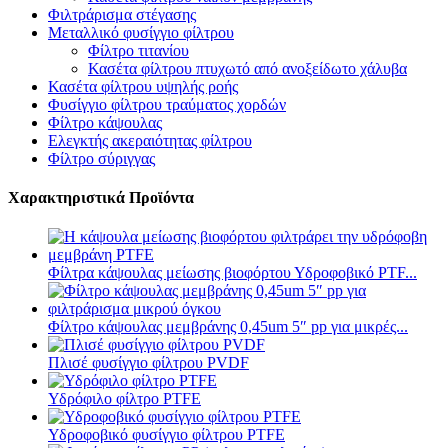
Φιλτράρισμα στέγασης
Μεταλλικό φυσίγγιο φίλτρου
Φίλτρο τιτανίου
Κασέτα φίλτρου πτυχωτό από ανοξείδωτο χάλυβα
Κασέτα φίλτρου υψηλής ροής
Φυσίγγιο φίλτρου τραύματος χορδών
Φίλτρο κάψουλας
Ελεγκτής ακεραιότητας φίλτρου
Φίλτρο σύριγγας
Χαρακτηριστικά Προϊόντα
Φίλτρα κάψουλας μείωσης βιοφόρτου Υδροφοβικό PTF...
Φίλτρο κάψουλας μεμβράνης 0,45um 5″ pp για μικρές...
Πλισέ φυσίγγιο φίλτρου PVDF
Υδρόφιλο φίλτρο PTFE
Υδροφοβικό φυσίγγιο φίλτρου PTFE