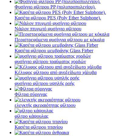
Φυσίγγιο φίλτρου PP (πολυπροπυλενίου).
Κασέτα φίλτρου PES (Poly Ether Sulphone).
Νάιλον πτυχωτό φυσίγγιο φίλτρου
Περιστρεφόμενα φυσίγγια φίλτρου με κόκαλα
Κασέτα φίλτρου μεμβράνης Glass Firber
φυσίγγιο φίλτρου τραύματος χορδών
Κέλυφος φίλτρου από ανοξείδωτο χάλυβα
φυσίγγιο φίλτρου υψηλής ροής
Φίλτρα σύριγγας
ελεγκτής ακεραιότητας φίλτρου
φίλτρο κάψουλας
Κασέτα φίλτρου τιτανίου