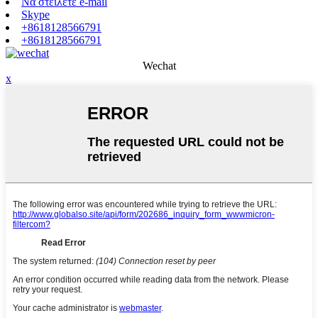
Να στείλετε e-mail
Skype
+8618128566791
+8618128566791
Wechat
x